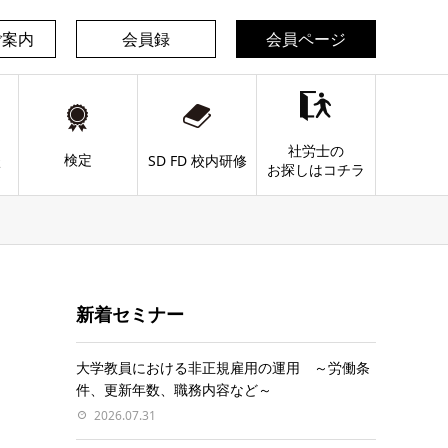
ご案内
会員録
会員ページ
社労士の
検定
談
SD FD 校内研修
お探しはコチラ
新着セミナー
大学教員における非正規雇用の運用 ～労働条
件、更新年数、職務内容など～
2026.07.31