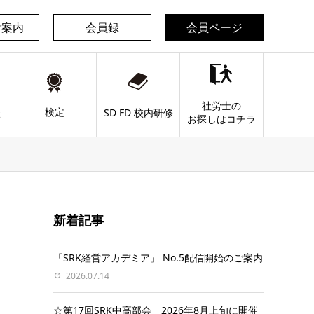
ご案内
会員録
会員ページ
社労士の
検定
談
SD FD 校内研修
お探しはコチラ
新着記事
「SRK経営アカデミア」 No.5配信開始のご案内
2026.07.14
☆第17回SRK中高部会 2026年8月上旬に開催